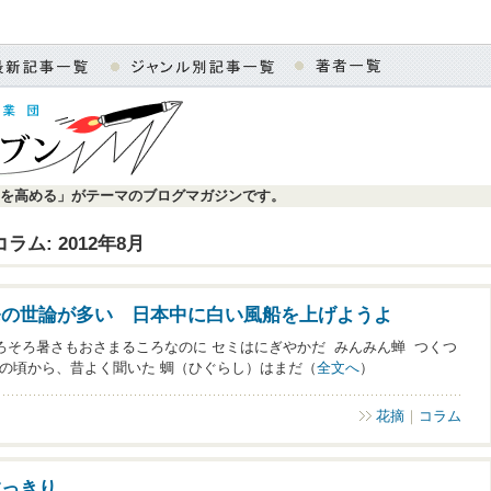
を高める」がテーマのブログマガジンです。
コラム: 2012年8月
発の世論が多い 日本中に白い風船を上げようよ
そろそろ暑さもおさまるころなのに セミはにぎやかだ みんみん蝉 つくつ
後の頃から、昔よく聞いた 蜩（ひぐらし）はまだ（
全文へ
）
花摘
｜
コラム
すっきり