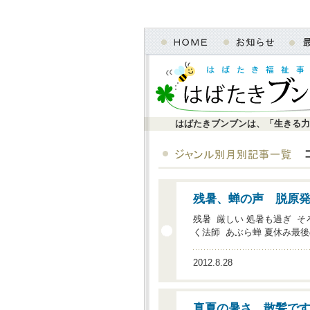
はばたきブンブンは、「生きる力
残暑、蝉の声 脱原
残暑 厳しい 処暑も過ぎ 
く法師 あぶら蝉 夏休み最
2012.8.28
真夏の暑さ、散髪で