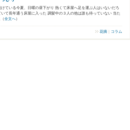
続けている今夏、日曜の昼下がり 熱くて床屋へ足を運ぶ人はいないだろ
ていて長年通う床屋に入った 調髪中の３人の他は誰も待っていない 当た
に（
全文へ
）
花摘
｜
コラム