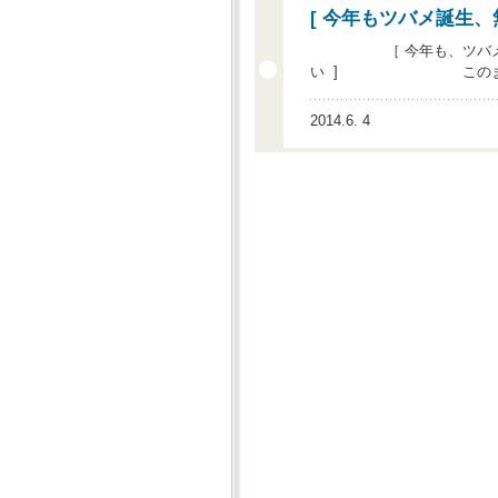
[ 今年もツバメ誕生、
［ 今年も、ツバメ４
い ] このまま、私
2014.6. 4