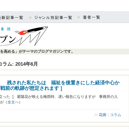
を高める」がテーマのブログマガジンです。
コラム: 2014年6月
た 残された私たちは 福祉を後置きにした経済中心か
戦前の軌跡が想定されます ]
た ] 紫陽花が映える梅雨時、遅い報告になりますが 事務所の入
が（
全文へ
）
花摘
｜
コラム