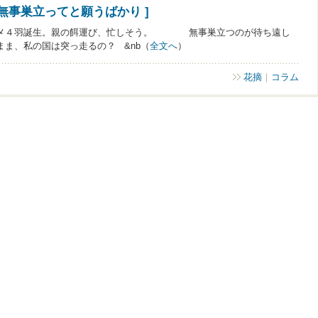
無事巣立ってと願うばかり ]
羽誕生。親の餌運び、忙しそう。 無事巣立つのが待ち遠し
の国は突っ走るの？ &nb（
全文へ
）
花摘
｜
コラム