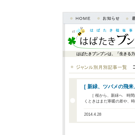
はばたきブンブンは、「生きる力
[ 新緑、ツバメの飛来
［ 桜から、新緑へ 時間
くときはまだ寒暖の差や、時
2014.4.28