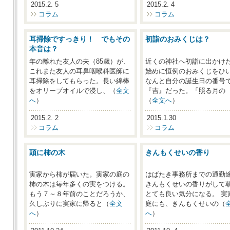
2015.2. 5
2015.2. 4
コラム
コラム
耳掃除ですっきり！ でもその
初詣のおみくじは？
本音は？
年の離れた友人の夫（85歳）が、
近くの神社へ初詣に出かけ
これまた友人の耳鼻咽喉科医師に
始めに恒例のおみくじをひ
耳掃除をしてもらった。長い綿棒
なんと自分の誕生日の番号
をオリーブオイルで浸し、（
全文
『吉』だった。「照る月の
へ
）
（
全文へ
）
2015.2. 2
2015.1.30
コラム
コラム
頭に柿の木
きんもくせいの香り
実家から柿が届いた。実家の庭の
はばたき事務所までの通勤
柿の木は毎年多くの実をつける。
きんもくせいの香りがして
もう７～８年前のことだろうか、
とても良い気分になる。 実
久しぶりに実家に帰ると（
全文
庭にも、きんもくせいの（
へ
）
へ
）