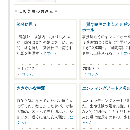
節分に思う
上質な映画に出会えるギ
ホール
鬼は外、福は内。お正月もいい
事務所近くのギンレイホー
が、節分はまた格別に嬉しい。玄
う映画館は会員制で年間パ
関に柊を飾り、某神社で祈祷され
トが10,800円。2週間毎に
た豆を準備す（
全文へ
）
更新し上映される。（
全文
2015.2.12
2015.2. 9
コラム
コラム
ささやかな幸運
エンディングノートと母
前から気になっていたパン屋さん
母とエンディングノートの
に行った。欲しかった食パンが私
た。生命保険や延命措置、
の前のお客さんで売り切れた。シ
などなど細かいことも話し
ョック。近くに住む友人宅に（
全
みに母は健康そのもの。少
文へ
）
文へ
）